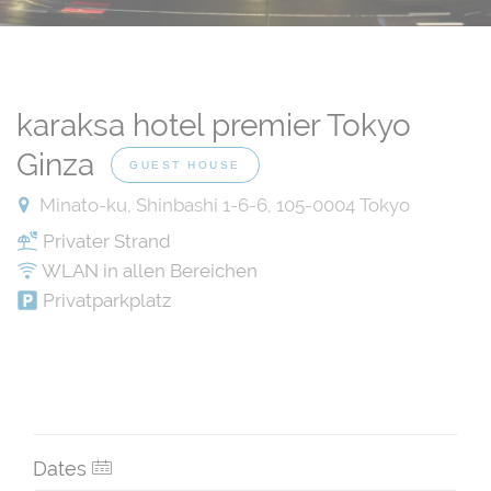
karaksa hotel premier Tokyo
Ginza
GUEST HOUSE
Minato-ku, Shinbashi 1-6-6, 105-0004 Tokyo
Privater Strand
WLAN in allen Bereichen
Privatparkplatz
Dates